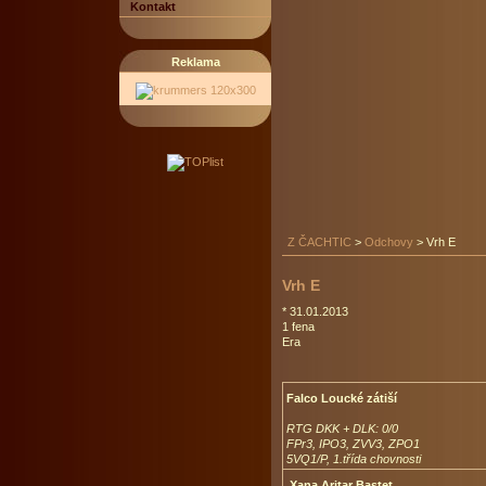
Kontakt
Reklama
Z ČACHTIC
>
Odchovy
>
Vrh E
Vrh E
* 31.01.2013
1 fena
Era
Falco Loucké zátiší
RTG DKK + DLK: 0/0
FPr3, IPO3, ZVV3, ZPO1
5VQ1/P, 1.třída chovnosti
Xana Aritar Bastet