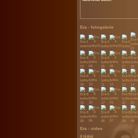
Era - fotogalerie
Era - video
8 týdnů