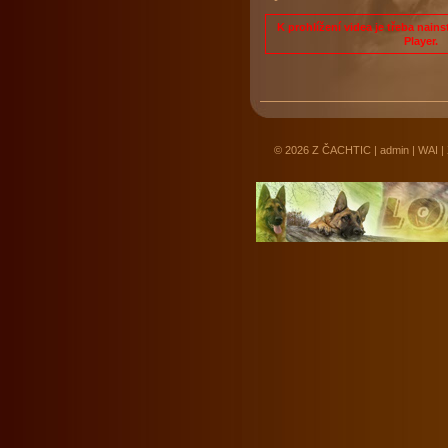
K prohlížení videa je třeba nai
Player
.
© 2026
Z ČACHTIC
|
admin
|
WAI
|